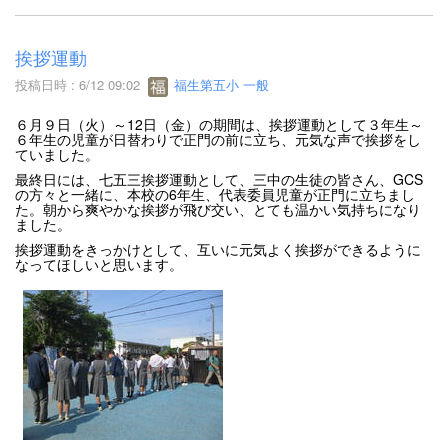
挨拶運動
投稿日時 : 6/12 09:02
福生第五小 一般
６月９日（火）～12日（金）の期間は、挨拶運動として３年生～
６年生の児童が日替わりで正門の前に立ち、元気な声で挨拶をし
ていました。
最終日には、七五三挨拶運動として、三中の生徒の皆さん、GCS
の方々と一緒に、本校の6年生、代表委員児童が正門に立ちまし
た。朝から爽やかな挨拶が飛び交い、とても温かい気持ちになり
ました。
挨拶運動をきっかけとして、互いに元気よく挨拶ができるように
なってほしいと思います。