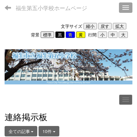
福生第五小学校ホームページ
Toggl
文字サイズ
背景
行間
連絡掲示板
全ての記事
10件