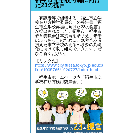
た23の提言
有識者等で組織する「福生市立学
校在り方検討委員会」の報告書「福
生市立学校再編に向けた23の提言」
が提出されました。福生市・福生市
教育委員会は本提言を踏まえ、未来
のふっさっ子のために、50年先を見
据えた市立学校のあるべき姿の具現
化に向けて取り組んでいきます。ぜ
ひご覧ください。
【リンク先】
https://www.city.fussa.tokyo.jp/educa
tion/1005766/1020727/index.html
（福生市ホームページ内「福生市立
学校在り方検討委員会」）