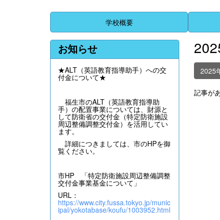
学校概要
20
お知らせ
★ALT（英語教育指導助手）への交
2025
付金について★
記事が
福生市のALT（英語教育指導助
手）の配置事業については、財源と
して防衛省の交付金（特定防衛施設
周辺整備調整交付金）を活用してい
ます。
詳細につきましては、市のHPを御
覧ください。
市HP 「特定防衛施設周辺整備調整
交付金事業基金について」
URL：
https://www.city.fussa.tokyo.jp/munic
ipal/yokotabase/koufu/1003952.html