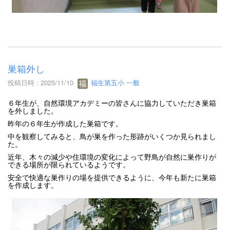
巣箱外し
投稿日時 : 2025/11/10
福生第五小 一般
６年生が、自然環境アカデミーの皆さんに協力していただき巣箱
を外しました。
昨年の６年生が作成した巣箱です。
中を観察してみると、鳥が巣を作った形跡がいくつか見られまし
た。
近年、木々の減少や住環境の変化によって野鳥が自然に巣作りが
できる場所が限られているようです。
安全で快適な巣作りの場を提供できるように、今年も新たに巣箱
を作成します。