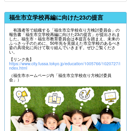
福生市立学校再編に向けた23の提言
有識者等で組織する「福生市立学校在り方検討委員会」の
報告書「福生市立学校再編に向けた23の提言」が提出されま
した。福生市・福生市教育委員会は本提言を踏まえ、未来の
ふっさっ子のために、50年先を見据えた市立学校のあるべき
姿の具現化に向けて取り組んでいきます。ぜひご覧くださ
い。
【リンク先】
https://www.city.fussa.tokyo.jp/education/1005766/1020727/i
ndex.html
（福生市ホームページ内「福生市立学校在り方検討委員
会」）