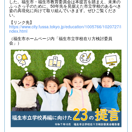
した。福生市・福生市教育委員会は本提言を踏まえ、未来の
ふっさっ子のために、50年先を見据えた市立学校のあるべき
姿の具現化に向けて取り組んでいきます。ぜひご覧くださ
い。
【リンク先】
https://www.city.fussa.tokyo.jp/education/1005766/1020727/i
ndex.html
（福生市ホームページ内「福生市立学校在り方検討委員
会」）