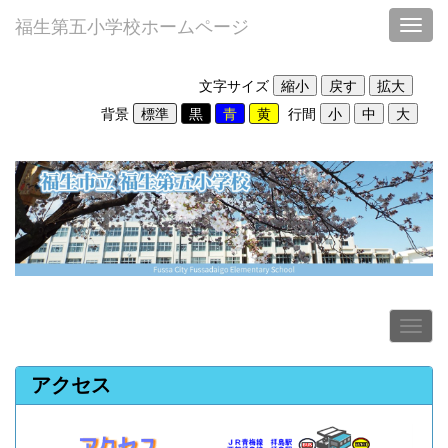
福生第五小学校ホームページ
Toggl
文字サイズ
背景
行間
アクセス