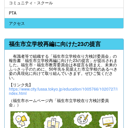
コミュニティ・スクール
PTA
アクセス
福生市立学校再編に向けた23の提言
有識者等で組織する「福生市立学校在り方検討委員会」の
報告書「福生市立学校再編に向けた23の提言」が提出されま
した。福生市・福生市教育委員会は本提言を踏まえ、未来の
ふっさっ子のために、50年先を見据えた市立学校のあるべき
姿の具現化に向けて取り組んでいきます。ぜひご覧くださ
い。
【リンク先】
https://www.city.fussa.tokyo.jp/education/1005766/1020727/i
ndex.html
（福生市ホームページ内「福生市立学校在り方検討委員
会」）