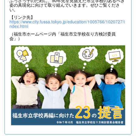
ふっさっ子のために、50年先を見据えた市立学校のあるべき
姿の具現化に向けて取り組んでいきます。ぜひご覧くださ
い。
【リンク先】
https://www.city.fussa.tokyo.jp/education/1005766/1020727/i
ndex.html
（福生市ホームページ内「福生市立学校在り方検討委員
会」）