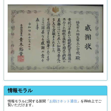
情報モラル
情報モラルに関する新聞「
お助けネット通信
」をWeb上でご
覧いただけます。