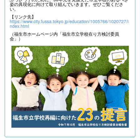
姿の具現化に向けて取り組んでいきます。ぜひご覧くださ
い。
【リンク先】
https://www.city.fussa.tokyo.jp/education/1005766/1020727/i
ndex.html
（福生市ホームページ内「福生市立学校在り方検討委員
会」）