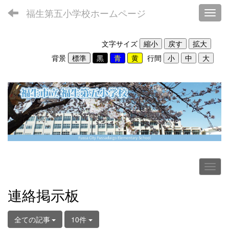
福生第五小学校ホームページ
Toggl
文字サイズ
背景
行間
連絡掲示板
全ての記事
10件