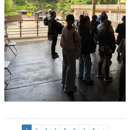
1
2
3
4
5
6
7
8
»