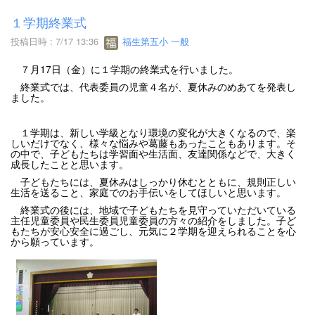
１学期終業式
投稿日時 : 7/17 13:36
福生第五小 一般
７月17日（金）に１学期の終業式を行いました。
終業式では、代表委員の児童４名が、夏休みのめあてを発表し
ました。
１学期は、新しい学級となり環境の変化が大きくなるので、楽
しいだけでなく、様々な悩みや葛藤もあったこともあります。そ
の中で、子どもたちは学習面や生活面、友達関係などで、大きく
成長したことと思います。
子どもたちには、夏休みはしっかり休むとともに、規則正しい
生活を送ること、家庭でのお手伝いをしてほしいと思います。
終業式の後には、地域で子どもたちを見守っていただいている
主任児童委員や民生委員児童委員の方々の紹介をしました。子ど
もたちが安心安全に過ごし、元気に２学期を迎えられることを心
から願っています。