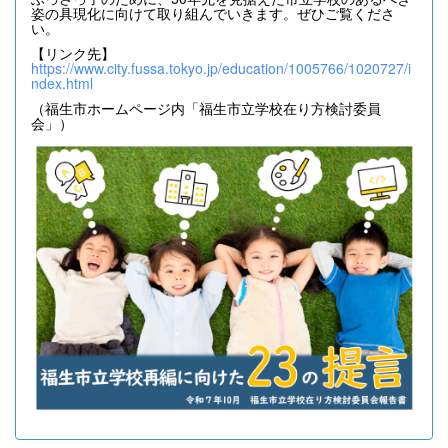
姿の具現化に向けて取り組んでいきます。ぜひご覧くださ
い。
【リンク先】
https://www.city.fussa.tokyo.jp/education/1005766/1020727/i
ndex.html
（福生市ホームページ内「福生市立学校在り方検討委員
会」）