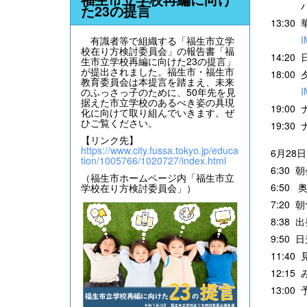
ハイキ
た23の提言
13:3
I
有識者等で組織する「福生市立学
校在り方検討委員会」の報告書「福
14:
生市立学校再編に向けた23の提言」
が提出されました。福生市・福生市
18:0
教育委員会は本提言を踏まえ、未来
I
のふっさっ子のために、50年先を見
据えた市立学校のあるべき姿の具現
19:0
化に向けて取り組んでいきます。ぜ
ひご覧ください。
19:3
【リンク先】
https://www.city.fussa.tokyo.jp/educa
6月28日
tion/1005766/1020727/index.html
6:3
（福生市ホームページ内「福生市立
6:5
学校在り方検討委員会」）
7:2
8:3
9:5
11:4
12:1
13:0