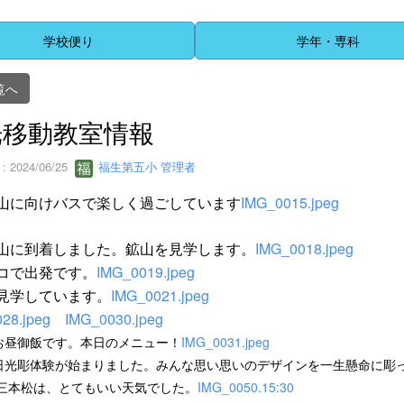
学校便り
学年・専科
覧へ
光移動教室情報
 2024/06/25
福生第五小 管理者
山に向けバスで楽しく過ごしています
IMG_0015.jpeg
山に到着しました。鉱山を見学します。
IMG_0018.jpeg
コで出発です。
IMG_0019.jpeg
見学しています。
IMG_0021.jpeg
28.jpeg
IMG_0030.jpeg
5 お昼御飯です。本日のメニュー！
IMG_0031.jpeg
0 日光彫体験が始まりました。みんな思い思いのデザインを一生懸命に彫
0 三本松は、とてもいい天気でした。
IMG_0050.15:30