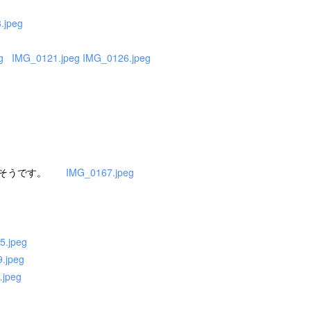
.jpeg
g
IMG_0121.jpeg
IMG_0126.jpeg
降りそうです。
IMG_0167.jpeg
5.jpeg
.jpeg
.jpeg