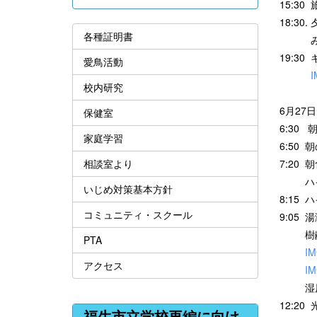
15:3
18:3
各種証明書
みんな
19:3
愛鳥活動
I
校内研究
6月27日
保健室
6:3
家庭学習
6:50
相談室より
7:20
ハイキ
いじめ対策基本方針
8:15
コミュニティ・スクール
9:0
樹齢3
PTA
IM
アクセス
IM
湿原
12:
福生市立学校再編に向け