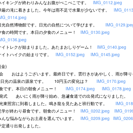
ングが終わりみんなお腹がぺこぺこです。
IMG_0112.jpeg
0 華厳の滝に着きました。今年は雨不足で水量が少ないです。
IMG_0113
MG_0114.jpeg
20 日光自然博物館です。日光の自然について学びます。
IMG_0129.jpe
0 夕食の時間です。本日の夕食のメニュー！
IMG_0130.jpeg
MG_0136.jpeg
0 ナイトレクが始まりました。あたまおしりゲーム！
IMG_0140.jpeg
0 ナイトハイクの始まりです。
IMG_0152.jpeg
IMG_0145.jpeg
(金)
0 朝会 おはようございます。最終日です。雲行きがあやしく、雨が
0 奥日光の温泉の源泉です。 10円玉の変化は？
IMG_0170.jpeg
0 朝食です。本日の朝食メニュー！
IMG_0174.jpeg
IMG_0178.jpeg
8 出発式 あいにく雨が降り始め、急遽食道での出発式になりました。
0 日光東照宮に到着しました。鳴き龍を見たあと班行動です。
IMG_018
0 見学が終わり昼食です。朝食のメニュー！
IMG_0202.jpeg
IMG_0199
5 みんな悩みながらお土産を選んでいます。
IMG_0209.jpeg
IMG_0206
0 予定通り出発しました。