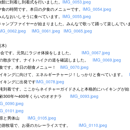
0 旅館に到着し到着式を行いました。
IMG_0053.jpeg
0. 夕食の時間です。本日の夕食のメニューです。
IMG_0054.jpeg
おいしそうに食べています。
IMG_0055.jpeg
0 キャンプファイヤーが始まりました。みんなで歌って踊って楽しんでい
MG_0062.jpeg
IMG_0061.jpeg
IMG_0065.jpeg
(木)
0 朝会です。元気にラジオ体操をしました。
IMG_0067.jpeg
 朝の散歩です。ナイトハイクの道を確認しました。
IMG_0069.jpeg
 朝食です。本日の朝食メニュー！
IMG_0070.jpeg
ングに向けて、エネルギーチャージ！しっかりと食べています。
 ハイキングに出発です
IMG_0078.jpeg
5 湯滝到着です。ここからネイチャーガイドさんと本格的にハイキング
00年〜400年くらいのオオナラ
IMG_0093.jpeg
G_0090.jpeg
G_0101.jpeg
と男体山
IMG_0105.jpeg
20 光徳牧場で、お昼のカレーライスです。
IMG_0110.jpeg