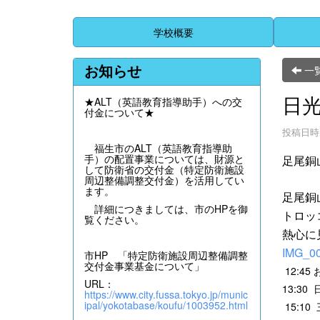
学校概要
お知らせ
一
日
★ALT（英語教育指導助手）への交
付金について★
投稿日時 :
福生市のALT（英語教育指導助
手）の配置事業については、財源と
足尾銅
して防衛省の交付金（特定防衛施設
周辺整備調整交付金）を活用してい
ます。
足尾銅
詳細につきましては、市のHPを御
トロッ
覧ください。
熱心に
IMG_00
市HP 「特定防衛施設周辺整備調整
交付金事業基金について」
12:4
URL：
13:3
https://www.city.fussa.tokyo.jp/munic
ipal/yokotabase/koufu/1003952.html
15:1