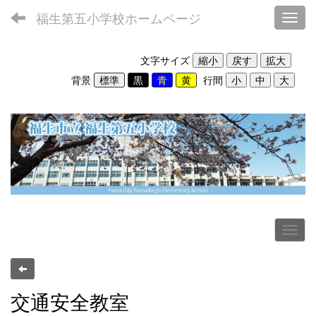
福生第五小学校ホームページ
Toggl
文字サイズ
背景
行間
交通安全教室