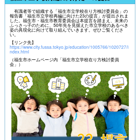
有識者等で組織する「福生市立学校在り方検討委員会」の
報告書「福生市立学校再編に向けた23の提言」が提出されま
した。福生市・福生市教育委員会は本提言を踏まえ、未来の
ふっさっ子のために、50年先を見据えた市立学校のあるべき
姿の具現化に向けて取り組んでいきます。ぜひご覧くださ
い。
【リンク先】
https://www.city.fussa.tokyo.jp/education/1005766/1020727/i
ndex.html
（福生市ホームページ内「福生市立学校在り方検討委員
会」）